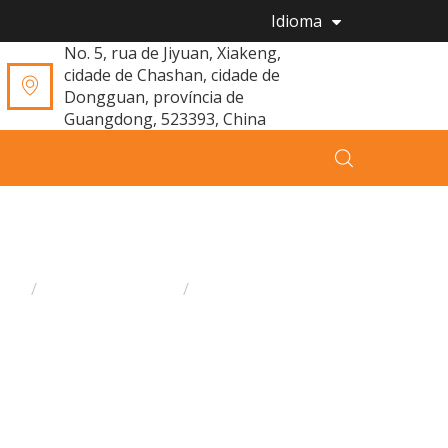
Idioma
No. 5, rua de Jiyuan, Xiakeng,
cidade de Chashan, cidade de
Dongguan, província de
Guangdong, 523393, China
asa
Todos os artigos
Notícias Bmckt
Notícias da empresa
【recomendação em dezembro】 a demanda
o comprador por brinquedos de pelúcia
umentou 109,1% em relação ao mês anterior