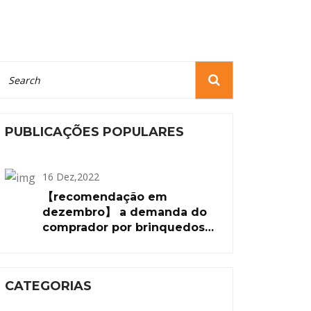
PUBLICAÇÕES POPULARES
16 Dez,2022
【recomendação em
dezembro】 a demanda do
comprador por brinquedos
de pelúcia aumentou 109,1%
em relação ao mês anterior
CATEGORIAS